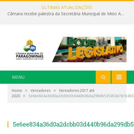
ÚLTIMAS ATUALIZAÇÕES:
Câmara recebe palestra da Secretária Municipal de Meio Ambiente sobre as ações da “SEMANA DO MEIO AMBIENTE”
MENU
»
»
Home
Vereadores
Vereadores 2017 até
»
2020
5e6ee834a36d0a2dcbb03d440b96da299db535450e781b4b5
5e6ee834a36d0a2dcbb03d440b96da299db5