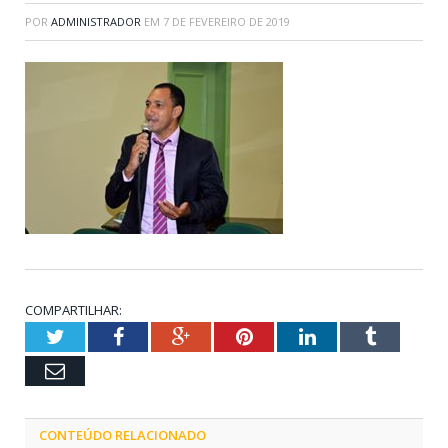
POR
ADMINISTRADOR
EM
7 DE FEVEREIRO DE 2019
COMPARTILHAR:
Twitter
Facebook
Google+
Pinterest
LinkedIn
Tumblr
Email
CONTEÚDO RELACIONADO