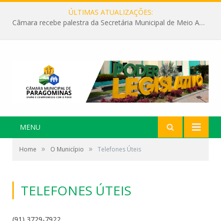
ÚLTIMAS ATUALIZAÇÕES:
Câmara recebe palestra da Secretária Municipal de Meio Ambiente sobre as ações da “SEMANA DO MEIO AMBIENTE”
MENU
»
»
Home
O Município
Telefones Úteis
TELEFONES ÚTEIS
(91) 3729-7922