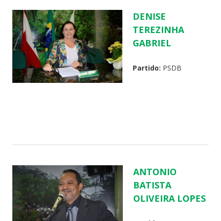
DENISE
TEREZINHA
GABRIEL
Partido:
PSDB
ANTONIO
BATISTA
OLIVEIRA LOPES