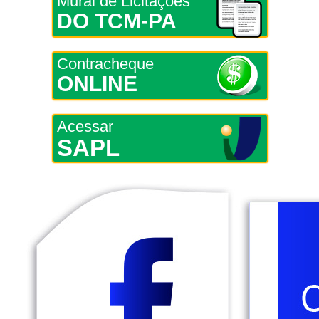
Mural de Licitações
DO TCM-PA
Contracheque
ONLINE
Acessar
SAPL