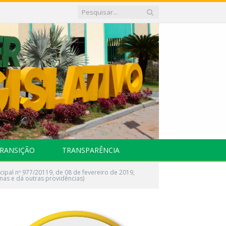
RANSIÇÃO
TRANSPARÊNCIA
cipal nº 977/20119, de 08 de fevereiro de 2019,
nas e dá outras providências)