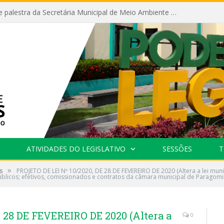
Câmara recebe palestra da Secretária Municipal de Meio Ambiente sobre as ações da “SEMANA DO MEIO AMBIENTE”
ATIVIDADES DO LEGISLATIVO
SESSÕES
T
»
s
PROJETO DE LEI Nº 10/2020, DE 28 DE FEVEREIRO DE 2020 (Altera a lei muni
 públicos; efetivos, comissionados e contratos da câmara municipal de Paragomi
 28 DE FEVEREIRO DE 2020 (Altera a
0