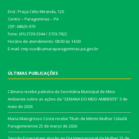
End.: Praça Célio Miranda, 120
Centro – Paragominas – PA
CEP: 68625-970
Fone: (91) 3729-3344 / 3729-7922
Horário de atendimento: 08:00 às 14:00
E-mail: cmp.ouv@camaraparagominas.pa.gov.br
ÚLTIMAS PUBLICAÇÕES
Câmara recebe palestra da Secretária Municipal de Meio
Ambiente sobre as ações da “SEMANA DO MEIO AMBIENTE”
3 de
maio de 2026
Maria Matogrosso Costa recebe Título de Mérito Mulher Cidadã
Paragominense
25 de março de 2026
Sessão Especial em alusão ao Dia Internacional da Mulher
25 de