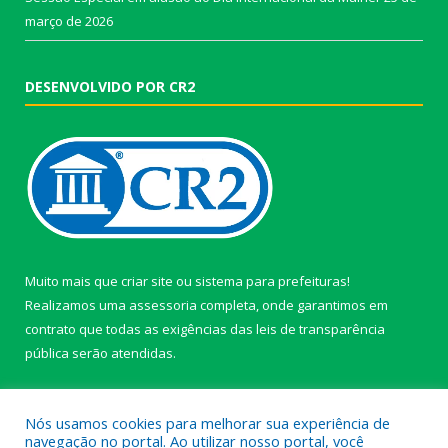
março de 2026
DESENVOLVIDO POR CR2
Muito mais que
criar site
ou
sistema para prefeituras
!
Realizamos uma
assessoria
completa, onde garantimos em
contrato que todas as exigências das
leis de transparência
pública
serão atendidas.
Conheça o
PNTP
e o
Radar da Transparência Pública
Nós usamos cookies para melhorar sua experiência de
navegação no portal. Ao utilizar nosso portal, você