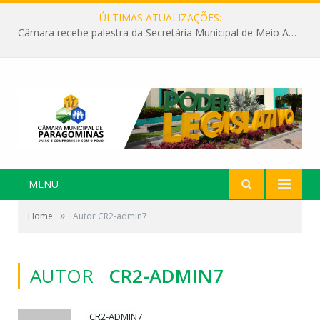
ÚLTIMAS ATUALIZAÇÕES:
Câmara recebe palestra da Secretária Municipal de Meio Ambiente sobre as ações da “SEMANA DO MEIO AMBIENTE”
MENU
»
Home
Autor CR2-admin7
AUTOR
CR2-ADMIN7
CR2-ADMIN7