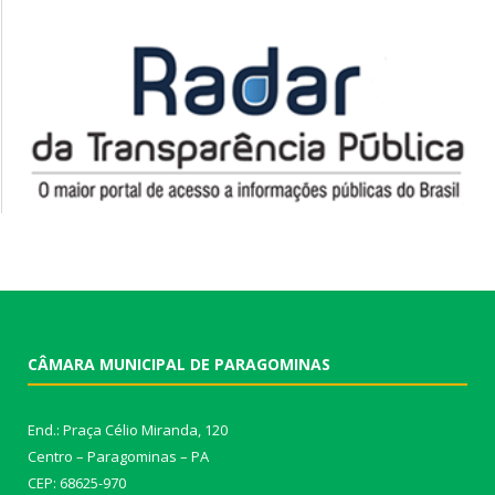
CÂMARA MUNICIPAL DE PARAGOMINAS
End.: Praça Célio Miranda, 120
Centro – Paragominas – PA
CEP: 68625-970