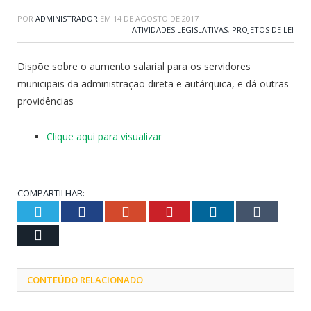
POR
ADMINISTRADOR
EM
14 DE AGOSTO DE 2017
ATIVIDADES LEGISLATIVAS
,
PROJETOS DE LEI
Dispõe sobre o aumento salarial para os servidores
municipais da administração direta e autárquica, e dá outras
providências
Clique aqui para visualizar
COMPARTILHAR:
Twitter
Facebook
Google+
Pinterest
LinkedIn
Tumblr
Email
CONTEÚDO RELACIONADO