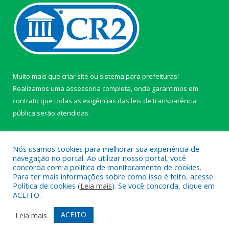
Muito mais que
criar site
ou
sistema para prefeituras
!
Realizamos uma
assessoria
completa, onde garantimos em
contrato que todas as exigências das
leis de transparência
pública
serão atendidas.
Conheça o
PNTP
e o
Radar da Transparência Pública
Nós usamos cookies para melhorar sua experiência de
navegação no portal. Ao utilizar nosso portal, você
concorda com a política de monitoramento de cookies.
Para ter mais informações sobre como isso é feito, acesse
Política de cookies (
Leia mais
). Se você concorda, clique em
Todos os direitos reservados a câmara de Paragominas.
ACEITO.
Mapa do Site
Acessar Área Administrativa
ACEITO
Leia mais
Acessar Webmail