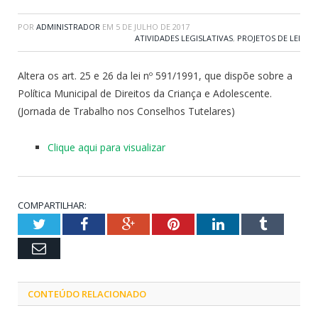
POR
ADMINISTRADOR
EM
5 DE JULHO DE 2017
ATIVIDADES LEGISLATIVAS
,
PROJETOS DE LEI
Altera os art. 25 e 26 da lei nº 591/1991, que dispõe sobre a
Política Municipal de Direitos da Criança e Adolescente.
(Jornada de Trabalho nos Conselhos Tutelares)
Clique aqui para visualizar
COMPARTILHAR:
Twitter
Facebook
Google+
Pinterest
LinkedIn
Tumblr
Email
CONTEÚDO RELACIONADO