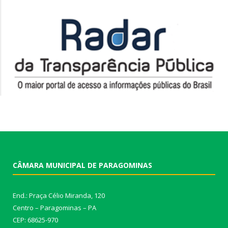
CÂMARA MUNICIPAL DE PARAGOMINAS
End.: Praça Célio Miranda, 120
Centro – Paragominas – PA
CEP: 68625-970