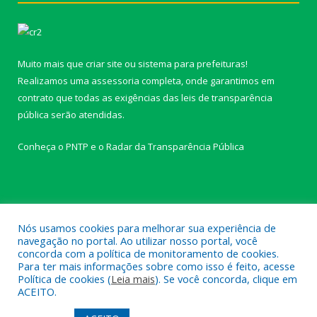
Muito mais que
criar site
ou
sistema para prefeituras
!
Realizamos uma
assessoria
completa, onde garantimos em
contrato que todas as exigências das
leis de transparência
pública
serão atendidas.
Conheça o
PNTP
e o
Radar da Transparência Pública
Todos os direitos reservados a câmara de Paragominas.
Nós usamos cookies para melhorar sua experiência de
navegação no portal. Ao utilizar nosso portal, você
concorda com a política de monitoramento de cookies.
Mapa do Site
Acessar Área Administrativa
Para ter mais informações sobre como isso é feito, acesse
Acessar Webmail
Política de cookies (
Leia mais
). Se você concorda, clique em
ACEITO.