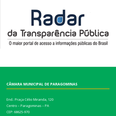
CÂMARA MUNICIPAL DE PARAGOMINAS
End.: Praça Célio Miranda, 120
Centro – Paragominas – PA
CEP: 68625-970