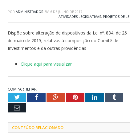
POR
ADMINISTRADOR
EM
6 DE JULHO DE 2017
ATIVIDADES LEGISLATIVAS
,
PROJETOS DE LEI
Dispõe sobre alteração de dispositivos da Lei nº. 884, de 26
de maio de 2015, relativas à composição do Comitê de
Investimentos e dá outras providências
Clique aqui para visualizar
COMPARTILHAR:
Twitter
Facebook
Google+
Pinterest
LinkedIn
Tumblr
Email
CONTEÚDO RELACIONADO