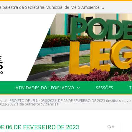
Câmara recebe palestra da Secretária Municipal de Meio Ambiente sobre as ações da “SEMANA DO MEIO AMBIENTE”
ATIVIDADES DO LEGISLATIVO
SESSÕES
T
»
s
PROJETO DE LEI Nº 030/2023, DE 06 DE FEVEREIRO DE 2023 (Institui o novo 
022-2032 e dá outras providências)
DE 06 DE FEVEREIRO DE 2023
0