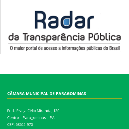
CÂMARA MUNICIPAL DE PARAGOMINAS
End.: Praça Célio Miranda, 120
Centro – Paragominas – PA
CEP: 68625-970