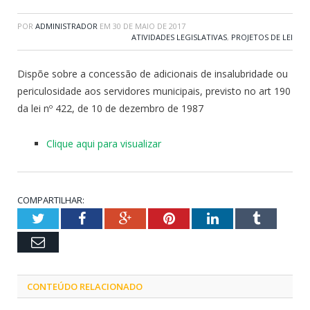
POR
ADMINISTRADOR
EM
30 DE MAIO DE 2017
ATIVIDADES LEGISLATIVAS
,
PROJETOS DE LEI
Dispõe sobre a concessão de adicionais de insalubridade ou
periculosidade aos servidores municipais, previsto no art 190
da lei nº 422, de 10 de dezembro de 1987
Clique aqui para visualizar
COMPARTILHAR:
Twitter
Facebook
Google+
Pinterest
LinkedIn
Tumblr
Email
CONTEÚDO RELACIONADO