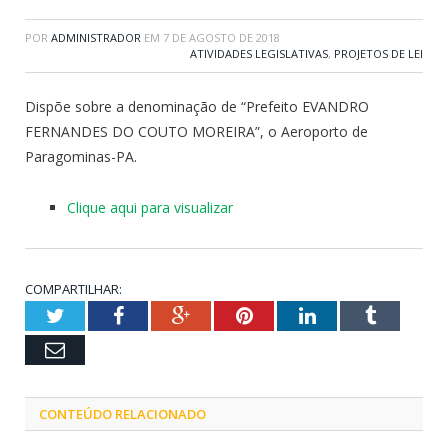
POR
ADMINISTRADOR
EM
7 DE AGOSTO DE 2018
ATIVIDADES LEGISLATIVAS
,
PROJETOS DE LEI
Dispõe sobre a denominação de “Prefeito EVANDRO
FERNANDES DO COUTO MOREIRA”, o Aeroporto de
Paragominas-PA.
Clique aqui para visualizar
COMPARTILHAR:
Twitter
Facebook
Google+
Pinterest
LinkedIn
Tumblr
Email
CONTEÚDO RELACIONADO