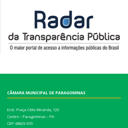
CÂMARA MUNICIPAL DE PARAGOMINAS
End.: Praça Célio Miranda, 120
Centro – Paragominas – PA
CEP: 68625-970