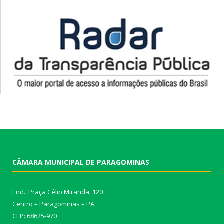
CÂMARA MUNICIPAL DE PARAGOMINAS
End.: Praça Célio Miranda, 120
Centro – Paragominas – PA
CEP: 68625-970