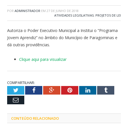
POR
ADMINISTRADOR
EM
27 DE JUNHO DE 2018
ATIVIDADES LEGISLATIVAS
,
PROJETOS DE LEI
Autoriza o Poder Executivo Municipal a Institui o “Programa
Jovem Aprendiz” no âmbito do Município de Paragominas e
dá outras providências.
Clique aqui para visualizar
COMPARTILHAR:
Twitter
Facebook
Google+
Pinterest
LinkedIn
Tumblr
Email
CONTEÚDO RELACIONADO