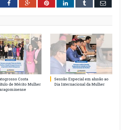
tter
Facebook
Google+
Pinterest
LinkedIn
Tumblr
Email
togrosso Costa
Sessão Especial em alusão ao
ítulo de Mérito Mulher
Dia Internacional da Mulher
Paragominense