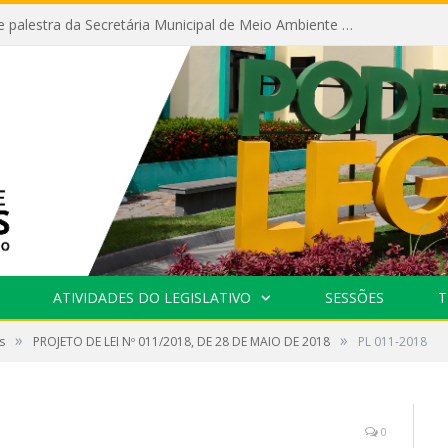
Câmara recebe palestra da Secretária Municipal de Meio Ambiente sobre as ações da “SEMANA DO MEIO AMBIENTE”
ATIVIDADES DO LEGISLATIVO
SESSÕES
T
»
»
s
PROJETO DE LEI Nº 011/2018, DE 28 DE MAIO DE 2018
PL 011-2018
0