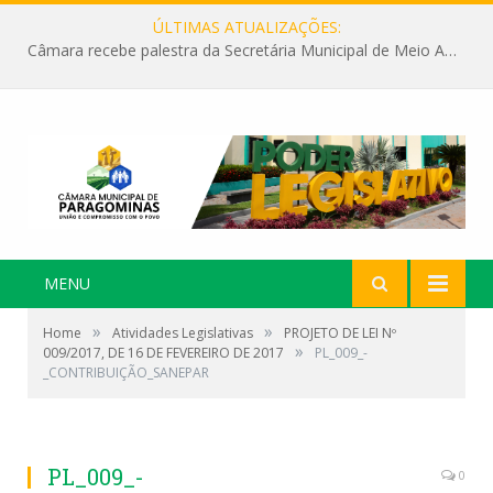
ÚLTIMAS ATUALIZAÇÕES:
Câmara recebe palestra da Secretária Municipal de Meio Ambiente sobre as ações da “SEMANA DO MEIO AMBIENTE”
MENU
»
»
Home
Atividades Legislativas
PROJETO DE LEI Nº
»
009/2017, DE 16 DE FEVEREIRO DE 2017
PL_009_-
_CONTRIBUIÇÃO_SANEPAR
PL_009_-
0