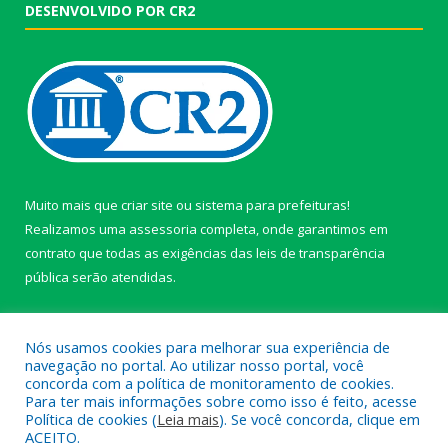
DESENVOLVIDO POR CR2
Muito mais que
criar site
ou
sistema para prefeituras
!
Realizamos uma
assessoria
completa, onde garantimos em
contrato que todas as exigências das
leis de transparência
pública
serão atendidas.
Conheça o
PNTP
e o
Radar da Transparência Pública
Nós usamos cookies para melhorar sua experiência de
navegação no portal. Ao utilizar nosso portal, você
concorda com a política de monitoramento de cookies.
Para ter mais informações sobre como isso é feito, acesse
Política de cookies (
Leia mais
). Se você concorda, clique em
Todos os direitos reservados a câmara de Paragominas.
ACEITO.