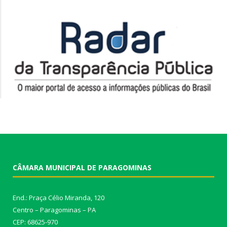
CÂMARA MUNICIPAL DE PARAGOMINAS
End.: Praça Célio Miranda, 120
Centro – Paragominas – PA
CEP: 68625-970