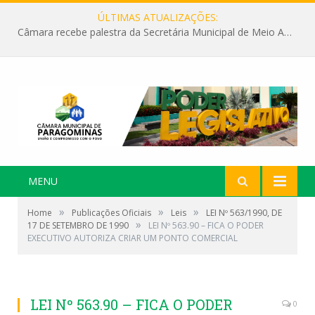
ÚLTIMAS ATUALIZAÇÕES:
Câmara recebe palestra da Secretária Municipal de Meio Ambiente sobre as ações da “SEMANA DO MEIO AMBIENTE”
MENU
»
»
»
Home
Publicações Oficiais
Leis
LEI Nº 563/1990, DE
»
17 DE SETEMBRO DE 1990
LEI Nº 563.90 – FICA O PODER
EXECUTIVO AUTORIZA CRIAR UM PONTO COMERCIAL
LEI Nº 563.90 – FICA O PODER
0