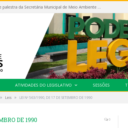
Câmara recebe palestra da Secretária Municipal de Meio Ambiente sobre as ações da “SEMANA DO MEIO AMBIENTE”
ATIVIDADES DO LEGISLATIVO
SESSÕES
T
»
»
Leis
LEI Nº 563/1990, DE 17 DE SETEMBRO DE 1990
EMBRO DE 1990
0