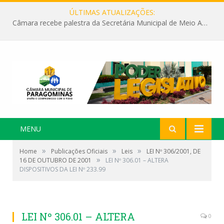
ÚLTIMAS ATUALIZAÇÕES:
Câmara recebe palestra da Secretária Municipal de Meio Ambiente sobre as ações da “SEMANA DO MEIO AMBIENTE”
MENU
»
»
»
Home
Publicações Oficiais
Leis
LEI Nº 306/2001, DE
»
16 DE OUTUBRO DE 2001
LEI Nº 306.01 – ALTERA
DISPOSITIVOS DA LEI Nº 233.99
LEI Nº 306.01 – ALTERA
0