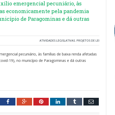
xílio emergencial pecuniário, às
adas economicamente pela pandemia
unicípio de Paragominas e dá outras
ATIVIDADES LEGISLATIVAS
,
PROJETOS DE LEI
mergencial pecuniário, às famílias de baixa renda afetadas
vid-19), no município de Paragominas e dá outras
tter
Facebook
Google+
Pinterest
LinkedIn
Tumblr
Email