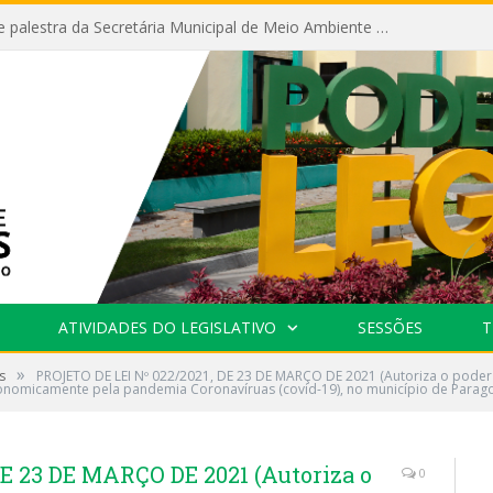
Câmara recebe palestra da Secretária Municipal de Meio Ambiente sobre as ações da “SEMANA DO MEIO AMBIENTE”
ATIVIDADES DO LEGISLATIVO
SESSÕES
T
»
s
PROJETO DE LEI Nº 022/2021, DE 23 DE MARÇO DE 2021 (Autoriza o poder 
economicamente pela pandemia Coronavíruas (covid-19), no município de Parag
DE 23 DE MARÇO DE 2021 (Autoriza o
0