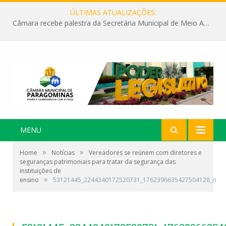
ÚLTIMAS ATUALIZAÇÕES:
Câmara recebe palestra da Secretária Municipal de Meio Ambiente sobre as ações da “SEMANA DO MEIO AMBIENTE”
MENU
»
»
Home
Notícias
Vereadores se reúnem com diretores e
seguranças patrimoniais para tratar da segurança das
instituições de
»
ensino
53121445_2244340172520731_1762396635427504128_o