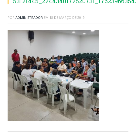
53121445_2244340172520731_17623966354
POR
ADMINISTRADOR
EM
18 DE MARÇO DE 2019