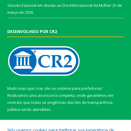
Sessão Especial em alusão ao Dia Internacional da Mulher
25 de
março de 2026
DESENVOLVIDO POR CR2
Muito mais que
criar site
ou
sistema para prefeituras
!
Realizamos uma
assessoria
completa, onde garantimos em
contrato que todas as exigências das
leis de transparência
pública
serão atendidas.
Conheça o
PNTP
e o
Radar da Transparência Pública
Nós usamos cookies para melhorar sua experiência de