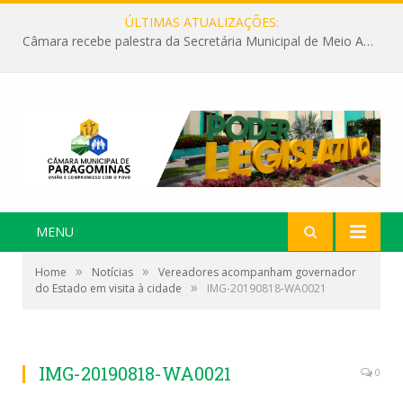
ÚLTIMAS ATUALIZAÇÕES:
Câmara recebe palestra da Secretária Municipal de Meio Ambiente sobre as ações da “SEMANA DO MEIO AMBIENTE”
MENU
»
»
Home
Notícias
Vereadores acompanham governador
»
do Estado em visita à cidade
IMG-20190818-WA0021
IMG-20190818-WA0021
0