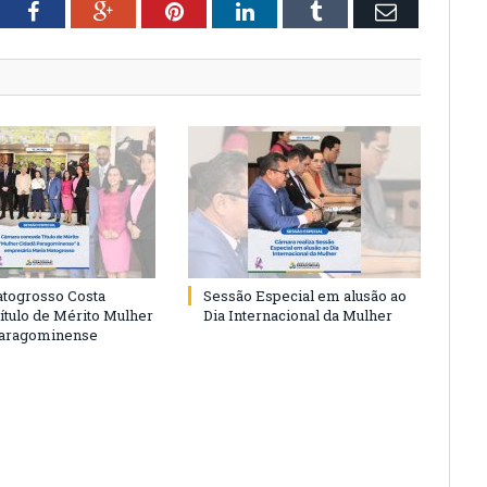
tter
Facebook
Google+
Pinterest
LinkedIn
Tumblr
Email
togrosso Costa
Sessão Especial em alusão ao
ítulo de Mérito Mulher
Dia Internacional da Mulher
Paragominense