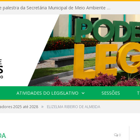
Câmara recebe palestra da Secretária Municipal de Meio Ambiente sobre as ações da “SEMANA DO MEIO AMBIENTE”
ATIVIDADES DO LEGISLATIVO
SESSÕES
T
»
adores 2025 até 2028
ELIZELMA RIBEIRO DE ALMEIDA
DA
0