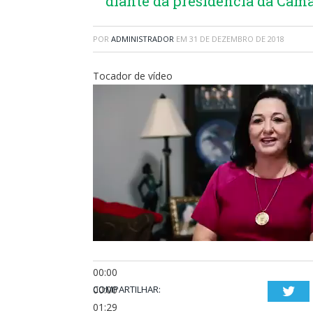
diante da presidência da Câm
POR
ADMINISTRADOR
EM
31 DE DEZEMBRO DE 2018
Tocador de vídeo
00:00
00:00
COMPARTILHAR:
Twi
01:29