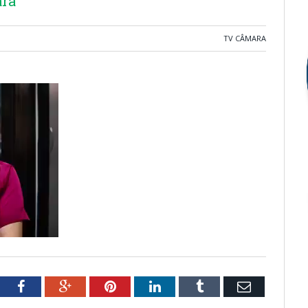
ara
TV CÂMARA
tter
Facebook
Google+
Pinterest
LinkedIn
Tumblr
Email