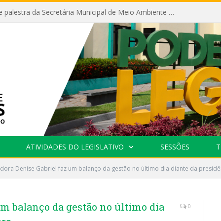
Câmara recebe palestra da Secretária Municipal de Meio Ambiente sobre as ações da “SEMANA DO MEIO AMBIENTE”
ATIVIDADES DO LEGISLATIVO
SESSÕES
T
dora Denise Gabriel faz um balanço da gestão no último dia diante da presid
um balanço da gestão no último dia
0