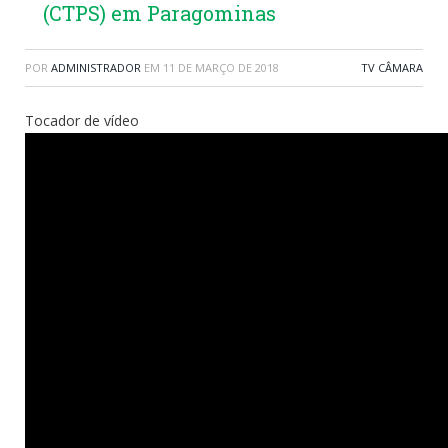
(CTPS) em Paragominas
POR
ADMINISTRADOR
EM
11 DE MARÇO DE 2018
TV CÂMARA
Tocador de vídeo