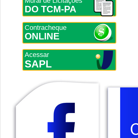
Mural de Licitações
DO TCM-PA
Contracheque
ONLINE
Acessar
SAPL