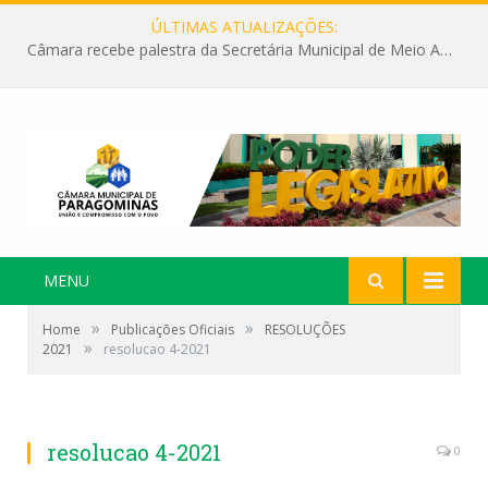
ÚLTIMAS ATUALIZAÇÕES:
Câmara recebe palestra da Secretária Municipal de Meio Ambiente sobre as ações da “SEMANA DO MEIO AMBIENTE”
MENU
»
»
Home
Publicações Oficiais
RESOLUÇÕES
»
2021
resolucao 4-2021
resolucao 4-2021
0