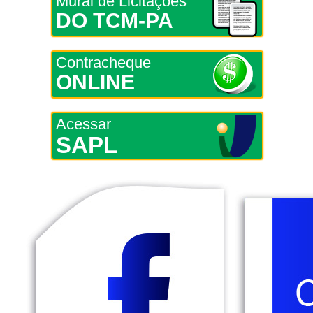
Mural de Licitações
DO TCM-PA
Contracheque
ONLINE
Acessar
SAPL