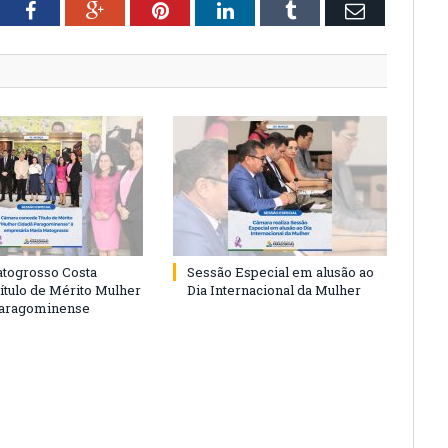
tter
Facebook
Google+
Pinterest
LinkedIn
Tumblr
Email
togrosso Costa
Sessão Especial em alusão ao
ítulo de Mérito Mulher
Dia Internacional da Mulher
Paragominense