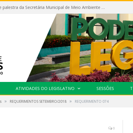
Câmara recebe palestra da Secretária Municipal de Meio Ambiente sobre as ações da “SEMANA DO MEIO AMBIENTE”
ATIVIDADES DO LEGISLATIVO
SESSÕES
T
»
»
s
REQUERIMENTOS SETEMBRO/2018
REQUERIMENTO 074
0