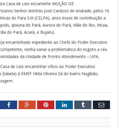
sta Casa de Leis encaminhe MOÇÃO DE
simo Senhor Antônio José Cardoso de Andrade, pelos 16
tricas do Para S/A (CELPA), anos esses de contribuição a
olis, Ipixuna do Pará, Aurora do Pará, Mãe do Rio, Irituia,
a do Pará, Acará, e Bujaru).
ja encaminhado expediente ao Chefe do Poder Executivo
a competente, venha sanar a problemática do esgoto a céu
proximidades da Unidade de Pronto Atendimento – UPA.
a Casa de Leis encaminhar ofício ao Poder Executivo
 (tabela) à EMEF Hilda Oliveira Sá do bairro Nagibão,
izagem.
tter
Facebook
Google+
Pinterest
LinkedIn
Tumblr
Email