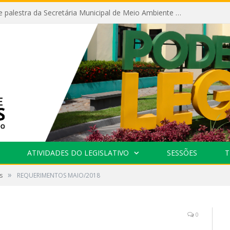
Câmara recebe palestra da Secretária Municipal de Meio Ambiente sobre as ações da “SEMANA DO MEIO AMBIENTE”
ATIVIDADES DO LEGISLATIVO
SESSÕES
T
»
s
REQUERIMENTOS MAIO/2018
0