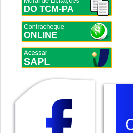
Mural de Licitações
DO TCM-PA
Contracheque
ONLINE
Acessar
SAPL