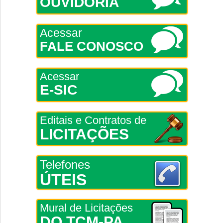
OUVIDORIA
Acessar
FALE CONOSCO
Acessar
E-SIC
Editais e Contratos de
LICITAÇÕES
Telefones
ÚTEIS
Mural de Licitações
DO TCM-PA