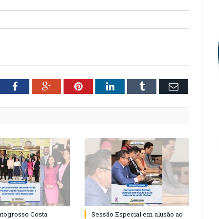
tter
Facebook
Google+
Pinterest
LinkedIn
Tumblr
Email
togrosso Costa
Sessão Especial em alusão ao