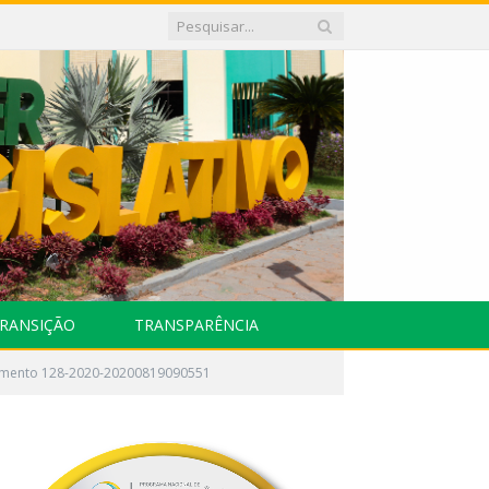
RANSIÇÃO
TRANSPARÊNCIA
imento 128-2020-20200819090551