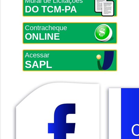
Mural de Licitações
DO TCM-PA
Contracheque
ONLINE
Acessar
SAPL