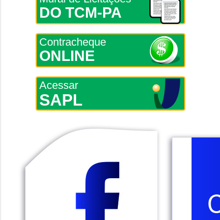
DO TCM-PA
Contracheque
ONLINE
Acessar
SAPL