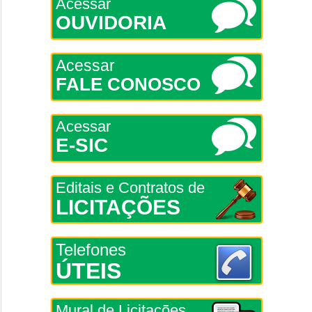
Acessar
OUVIDORIA
Acessar
FALE CONOSCO
Acessar
E-SIC
Editais e Contratos de
LICITAÇÕES
Telefones
ÚTEIS
Mural de Licitações