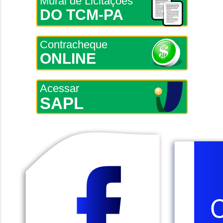
Mural de Licitações
DO TCM-PA
Contracheque
ONLINE
Acessar
SAPL