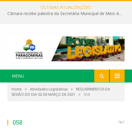
ÚLTIMAS ATUALIZAÇÕES:
Câmara recebe palestra da Secretária Municipal de Meio Ambiente sobre as ações da “SEMANA DO MEIO AMBIENTE”
MENU
»
»
Home
Atividades Legislativas
REQUERIMENTOS DA
»
SESSÃO DO DIA 02 DE MARÇO DE 2021
058
058
0