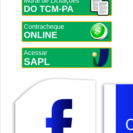
Mural de Licitações
DO TCM-PA
Contracheque
ONLINE
Acessar
SAPL