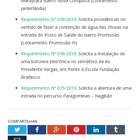
Marajoara Bairro Nova Conquista (Loteamento
jarderlândia)
Requerimento Nº 038/2019:
Solicita providências no
sentido de fazer a contenção de água das chuvas na
entrada do Posto de Saúde do bairro Promissão
(Loteamento Promissão III)
Requerimento Nº 036/2019:
Solicita a Instalação de
uma botoeira eletrônica no semáforo da Av.
Presidente Vargas, em frente à Escola Fundação
Bradesco
Requerimento Nº 035/2019:
Solicita a abertura de uma
estrada no percurso Paragominas – Nagibão
COMPARTILHAR:
Twitter
Facebook
Google+
Pinterest
LinkedIn
Tumblr
Email