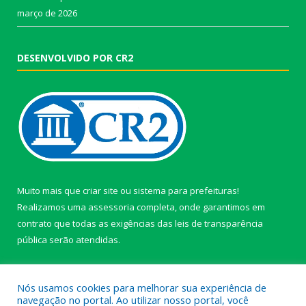
março de 2026
DESENVOLVIDO POR CR2
Muito mais que
criar site
ou
sistema para prefeituras
!
Realizamos uma
assessoria
completa, onde garantimos em
contrato que todas as exigências das
leis de transparência
pública
serão atendidas.
Conheça o
PNTP
e o
Radar da Transparência Pública
Nós usamos cookies para melhorar sua experiência de
navegação no portal. Ao utilizar nosso portal, você