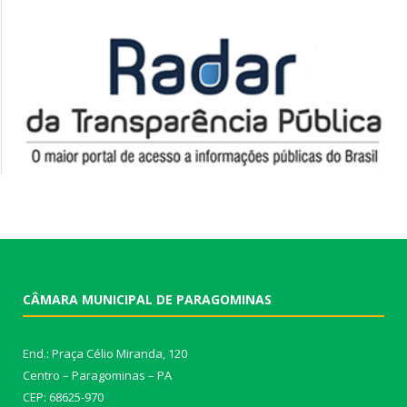
CÂMARA MUNICIPAL DE PARAGOMINAS
End.: Praça Célio Miranda, 120
Centro – Paragominas – PA
CEP: 68625-970