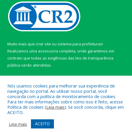
Muito mais que
criar site
ou
sistema para prefeituras
!
Realizamos uma
assessoria
completa, onde garantimos em
contrato que todas as exigências das
leis de transparência
pública
serão atendidas.
Conheça o
PNTP
e o
Radar da Transparência Pública
Nós usamos cookies para melhorar sua experiência de
navegação no portal. Ao utilizar nosso portal, você
concorda com a política de monitoramento de cookies.
Para ter mais informações sobre como isso é feito, acesse
Política de cookies (
Leia mais
). Se você concorda, clique em
Todos os direitos reservados a câmara de Paragominas.
ACEITO.
Mapa do Site
Acessar Área Administrativa
ACEITO
Leia mais
Acessar Webmail