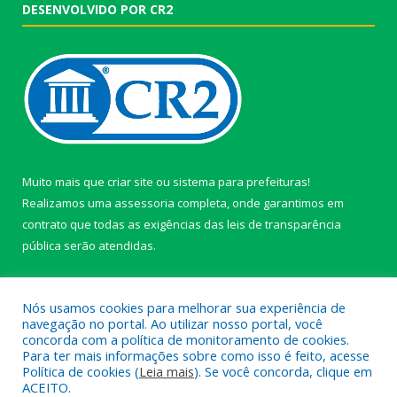
DESENVOLVIDO POR CR2
Muito mais que
criar site
ou
sistema para prefeituras
!
Realizamos uma
assessoria
completa, onde garantimos em
contrato que todas as exigências das
leis de transparência
pública
serão atendidas.
Conheça o
PNTP
e o
Radar da Transparência Pública
Nós usamos cookies para melhorar sua experiência de
navegação no portal. Ao utilizar nosso portal, você
concorda com a política de monitoramento de cookies.
Para ter mais informações sobre como isso é feito, acesse
Política de cookies (
Leia mais
). Se você concorda, clique em
Todos os direitos reservados a câmara de Paragominas.
ACEITO.