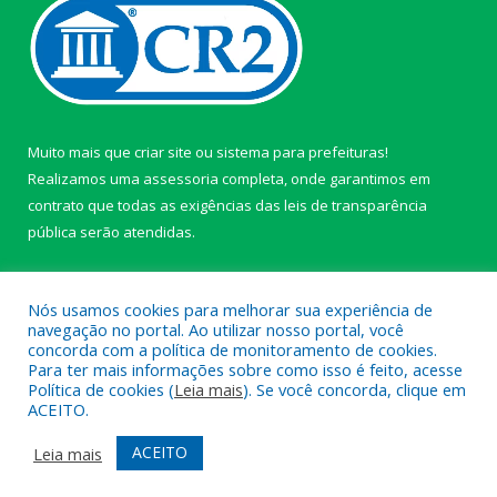
Muito mais que
criar site
ou
sistema para prefeituras
!
Realizamos uma
assessoria
completa, onde garantimos em
contrato que todas as exigências das
leis de transparência
pública
serão atendidas.
Conheça o
PNTP
e o
Radar da Transparência Pública
Nós usamos cookies para melhorar sua experiência de
navegação no portal. Ao utilizar nosso portal, você
concorda com a política de monitoramento de cookies.
Para ter mais informações sobre como isso é feito, acesse
Política de cookies (
Leia mais
). Se você concorda, clique em
Todos os direitos reservados a câmara de Paragominas.
ACEITO.
Mapa do Site
Acessar Área Administrativa
ACEITO
Leia mais
Acessar Webmail