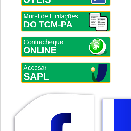
Mural de Licitações
DO TCM-PA
Contracheque
ONLINE
Acessar
SAPL