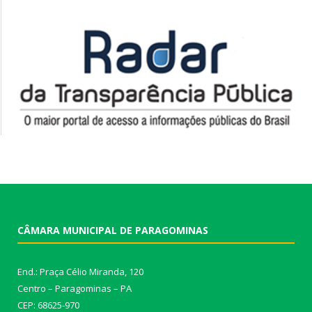
CÂMARA MUNICIPAL DE PARAGOMINAS
End.: Praça Célio Miranda, 120
Centro – Paragominas – PA
CEP: 68625-970