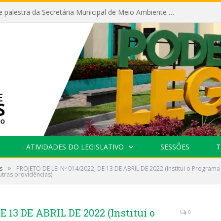
Câmara recebe palestra da Secretária Municipal de Meio Ambiente sobre as ações da “SEMANA DO MEIO AMBIENTE”
ATIVIDADES DO LEGISLATIVO
SESSÕES
T
»
s
PROJETO DE LEI Nº 014/2022, DE 13 DE ABRIL DE 2022 (Institui o Programa
tras providências)
 13 DE ABRIL DE 2022 (Institui o
0