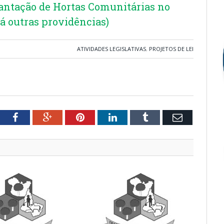
antação de Hortas Comunitárias no
á outras providências)
ATIVIDADES LEGISLATIVAS
,
PROJETOS DE LEI
tter
Facebook
Google+
Pinterest
LinkedIn
Tumblr
Email