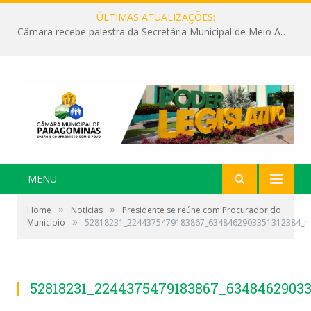
ÚLTIMAS ATUALIZAÇÕES:
Câmara recebe palestra da Secretária Municipal de Meio Ambiente sobre as ações da “SEMANA DO MEIO AMBIENTE”
MENU
»
»
Home
Notícias
Presidente se reúne com Procurador do
»
Município
52818231_2244375479183867_6348462903351312384_n
52818231_2244375479183867_63484629033