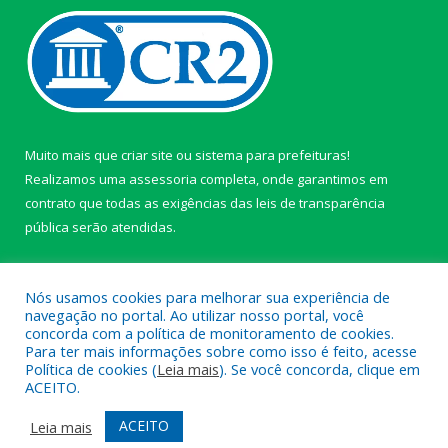
Muito mais que
criar site
ou
sistema para prefeituras
!
Realizamos uma
assessoria
completa, onde garantimos em
contrato que todas as exigências das
leis de transparência
pública
serão atendidas.
Conheça o
PNTP
e o
Radar da Transparência Pública
Nós usamos cookies para melhorar sua experiência de
navegação no portal. Ao utilizar nosso portal, você
concorda com a política de monitoramento de cookies.
Para ter mais informações sobre como isso é feito, acesse
Política de cookies (
Leia mais
). Se você concorda, clique em
Todos os direitos reservados a câmara de Paragominas.
ACEITO.
Mapa do Site
Acessar Área Administrativa
ACEITO
Leia mais
Acessar Webmail