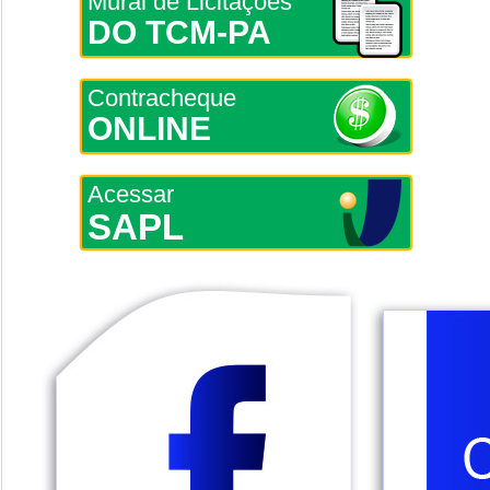
Mural de Licitações
DO TCM-PA
Contracheque
ONLINE
Acessar
SAPL