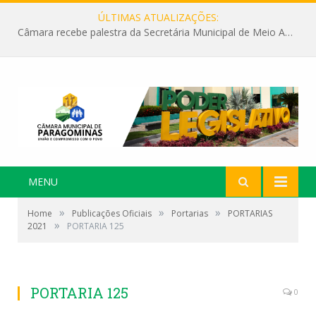
ÚLTIMAS ATUALIZAÇÕES:
Câmara recebe palestra da Secretária Municipal de Meio Ambiente sobre as ações da “SEMANA DO MEIO AMBIENTE”
MENU
»
»
»
Home
Publicações Oficiais
Portarias
PORTARIAS
»
2021
PORTARIA 125
PORTARIA 125
0