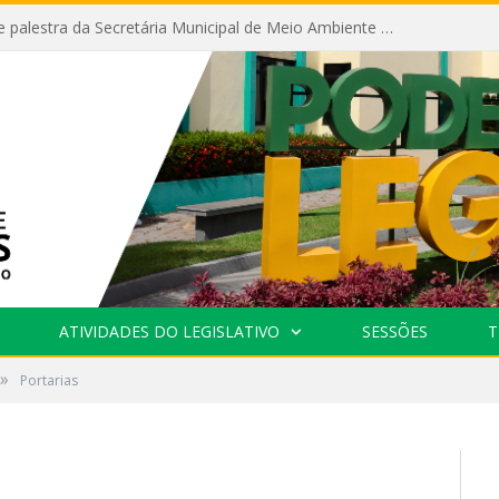
Câmara recebe palestra da Secretária Municipal de Meio Ambiente sobre as ações da “SEMANA DO MEIO AMBIENTE”
ATIVIDADES DO LEGISLATIVO
SESSÕES
T
»
Portarias